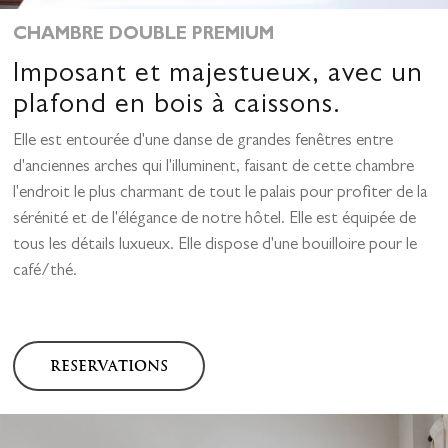
ES
CHAMBRE DOUBLE PREMIUM
EN
Imposant et majestueux, avec un
KO
Calle Navas, 1
plafond en bois à caissons.
18009 Granada, España
Elle est entourée d'une danse de grandes fenêtres entre
0034 958 215 760
d'anciennes arches qui l'illuminent, faisant de cette chambre
reservas@hotelpalaciod
l'endroit le plus charmant de tout le palais pour profiter de la
sérénité et de l'élégance de notre hôtel. Elle est équipée de
tous les détails luxueux. Elle dispose d'une bouilloire pour le
café/thé.
RESERVATIONS