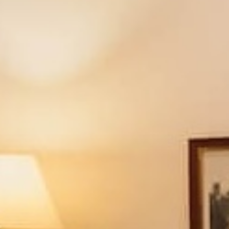
Calle Navas, 1
18009 Granada, España
0034 958 215 760