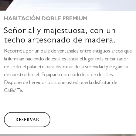
ES
Acceso
EN
HABITACIÓN DOBLE PREMIUM
FR
Señorial y majestuosa, con un
KO
techo artesonado de madera.
Calle Navas, 1
18009 Granada, España
Recorrida por un baile de ventanales entre antiguos arcos que
0034 958 215 760
la iluminan haciendo de esta estancia el lugar más encantador
reservas@hotelpalaciod
de todo el palacete para disfrutar de la serenidad y elegancia
de nuestro hotel. Equipada con todo lujo de detalles.
Dispone de hervidor para que usted pueda disfrutar de
Café/Te.
RESERVAR