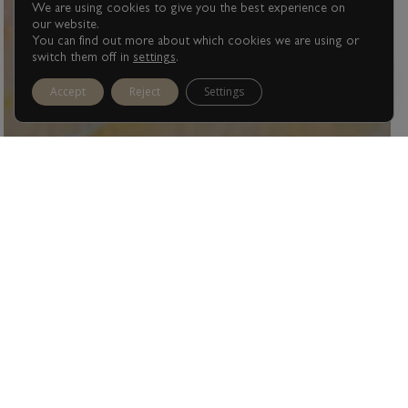
We are using cookies to give you the best experience on
our website.
You can find out more about which cookies we are using or
switch them off in
settings
.
1
Accept
Reject
Settings