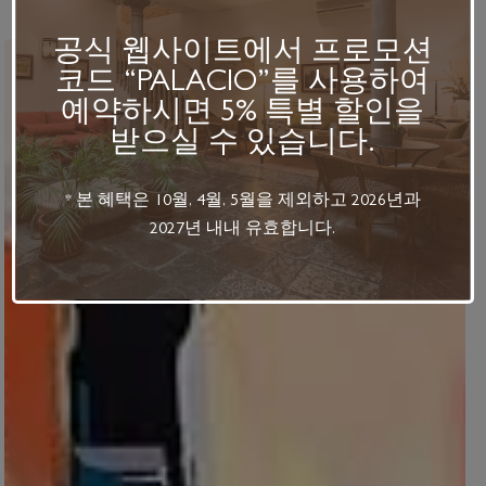
KO
공식 웹사이트에서 프로모션
ES
코드 “PALACIO”를 사용하여
예약하시면 5% 특별 할인을
EN
받으실 수 있습니다.
FR
Calle Navas, 1
18009 Granada, España
* 본 혜택은 10월, 4월, 5월을 제외하고 2026년과
0034 958 215 760
2027년 내내 유효합니다.
reservas@hotelpalaciod